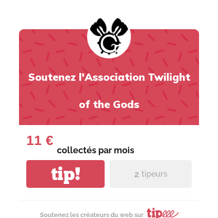
Soutenez l'Association Twilight
of the Gods
11 €
collectés par
mois
tip!
2
tipeurs
Soutenez les créateurs du web sur