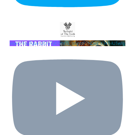
Vidéo YouTube UCrU7yD1mr7L_q6gotP7NDeg_X341-iU1wXk