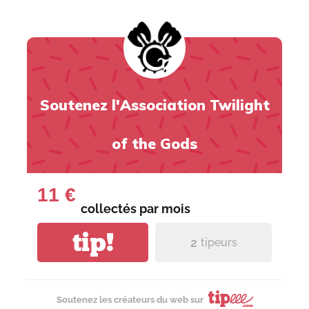
Soutenez l'Association Twilight
of the Gods
11 €
collectés par
mois
tip!
2
tipeurs
Soutenez les créateurs du web sur