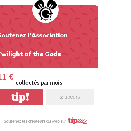
Soutenez l'Association
Twilight of the Gods
11 €
collectés par
mois
tip!
2
tipeurs
Soutenez les créateurs du web sur