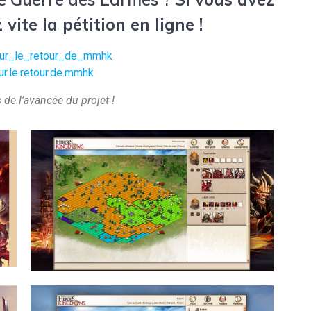
 vite
la pétition en ligne
!
pour_le_retour_de_mmhk
r.le.retour.de.mmhk
 de l’avancée du projet !